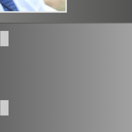
Triebwerksüberholung/Propeller
Aufbereitung/Lackierung