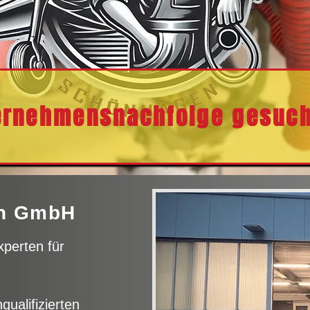
ernehmensnachfolge gesuch
en GmbH
perten für
ualifizierten