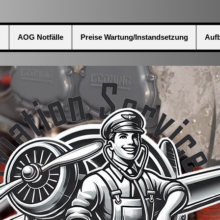
C
AOG Notfälle
Preise Wartung/Instandsetzung
Aufb