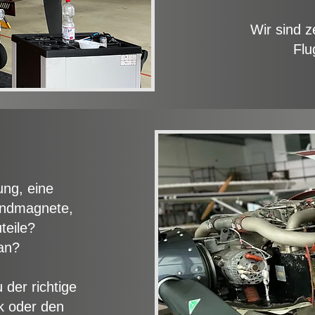
Wir sind z
Flu
ung, eine
Zündmagnete,
teile?
an?
der richtige
k oder den